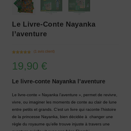
Le Livre-Conte Nayanka
l’aventure
(
1
avis client)
Noté
1
5.00
19,90
€
sur 5
basé sur
notation
client
Le livre-conte Nayanka l’aventure
Le livre-conte « Nayanka l’aventure », permet de revivre,
vivre, ou imaginer les moments de conte au clair de lune
entre petits et grands. C’est un livre qui raconte l’histoire
de la princesse Nayanka, bien décidée à changer une
règle du royaume qu’elle trouve injuste à travers une