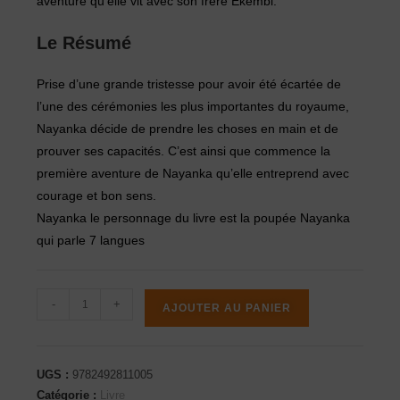
aventure qu’elle vit avec son frère Ekembi.
Le Résumé
Prise d’une grande tristesse pour avoir été écartée de
l’une des cérémonies les plus importantes du royaume,
Nayanka décide de prendre les choses en main et de
prouver ses capacités. C’est ainsi que commence la
première aventure de Nayanka qu’elle entreprend avec
courage et bon sens.
Nayanka le personnage du livre est la poupée Nayanka
qui parle 7 langues
-
+
AJOUTER AU PANIER
UGS :
9782492811005
Catégorie :
Livre