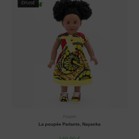
ÉPUISÉ
Poupée
La poupée Parlante, Nayanka
149,90
€