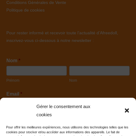
Conditions Générales de Vente
Politique de cookies
Pour rester informé et recevoir toute l’actualité d’Afreedoll,
inscrivez-vous ci-dessous à notre newsletter :
Newsletters
Nom
*
Prénom
Nom
Prénom
Nom
Email
*
Gérer le consentement aux
Email
cookies
Pour offrir les meilleures expériences, nous utilisons des technologies telles que les
*
cookies pour stocker et/ou accéder aux informations des appareils. Le fait de