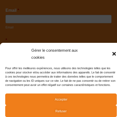
Email
*
Email
*
En soumettant ce formulaire, j'accepte que les informations
Gérer le consentement aux
saisies soient utilisées afin de vous permettre de m'envoyer les
newsletters
cookies
Pour offrir les meilleures expériences, nous utilisons des technologies telles que les
cookies pour stocker et/ou accéder aux informations des appareils. Le fait de consentir
ENVOYER
à ces technologies nous permettra de traiter des données telles que le comportement
de navigation ou les ID uniques sur ce site. Le fait de ne pas consentir ou de retirer son
consentement peut avoir un effet négatif sur certaines caractéristiques et fonctions.
Accueil
Boutique
Qui sommes-nous ?
Blog & Podcast
Accepter
Nous suivre
Contact
Plan de site
Refuser
Copyright © 2025 Afreedoll - Un site réalisé par
Selmma