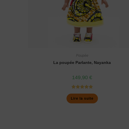
Poupée
La poupée Parlante, Nayanka
149,90
€
Note
5.00
Lire la suite
sur 5